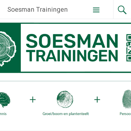
Ga
Soesman Trainingen
naar
de
inhoud