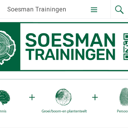
Ga
Soesman Trainingen
naar
de
inhoud