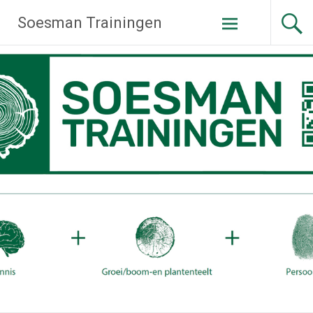
Ga
Soesman Trainingen
naar
de
inhoud