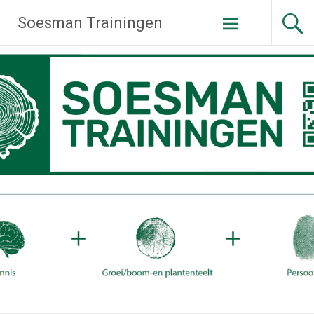
Ga
Soesman Trainingen
naar
de
inhoud